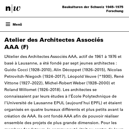
Baukulturen der Schweiz 1945–1975
Forschung
Menü
Projekt (D/F/I)
Atelier des Architectes Associés
Forschung (D/F/I)
AAA (F)
Baukulturen (D/F/I)
Aktuelles (D/F/I)
L’Atelier des Architectes Associés AAA, actif de 1961 à 1976 et
Team
basé à Lausanne, a été fondé par sept jeunes architectes :
Guido Cocci (1928–2010), Alin Décoppet (1926–2015), Nicolas
Petrovitch-Niegoch (1924–2017), Léopold Veuve (*1930), René
Vittone (1927–2022), Michel-Robert Weber (1928–2000) et
Roland Willomet (1926–2018). Les architectes se
connaissaient par leurs études à l’École Polytechnique de
l’Université de Lausanne EPUL (aujourd’hui EPFL) et étaient
organisés en quatre bureaux différents et plus petits avant la
création de AAA. Ils ont fondé AAA afin de pouvoir réaliser
ensemble des projets de plus grande dimension. Pour les