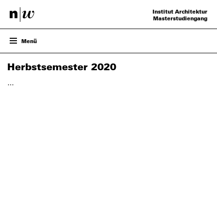
Institut Architektur
Masterstudiengang
Menü
ENTWURF
Herbstsemester 2020
PROJEKTE
VERANSTALTUNGEN
…
TEAM