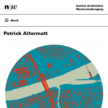
Institut Architektur
Masterstudiengang
Menü
ENTWURF
Patrick Altermatt
PROJEKTE
VERANSTALTUNGEN
TEAM