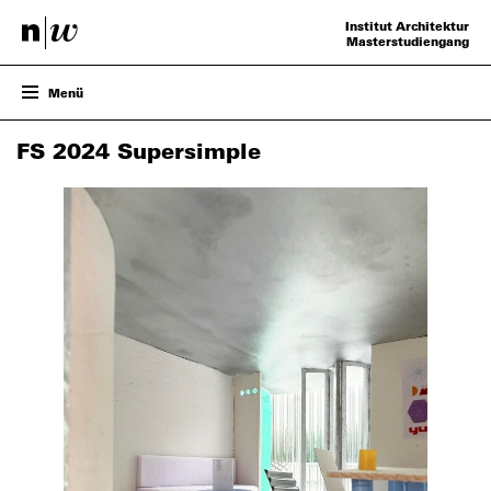
Institut Architektur
Masterstudiengang
Menü
ENTWURF
FS 2024 Supersimple
PROJEKTE
VERANSTALTUNGEN
TEAM