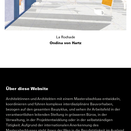
La Rochade
Ondina von Hartz
Über diese Website
Architektinnen und Architekten mit einem Masterabschluss entwickeln,
koordinieren und führen komplexe interdisziplinäre Bauvorhaben,
bezogen auf den gesamten Bauzyklus, und sehen ihr Arbeitsfeld in der
verantwortlichen leitenden Stellung in grösseren Büros, in der
Verwaltung, in der Projektentwicklung oder in der selbstständigen
Tätigkeit. Aufgrund der internationalen Anerkennung des
Masterabschlusses steht ihnen der Weg in die Berufstätigkeit im Ausland