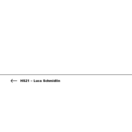
HS21 – Luca Schmidlin
Kontakt
Über d
Fachhochschule Nordwestschweiz
Der zwei
Hochschule Architektur, Bau und Geomatik
Architekt
Institut Architektur
Geomati