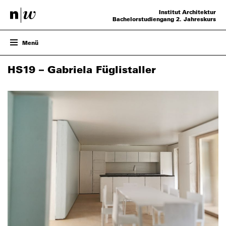
Institut Architektur
Bachelorstudiengang 2. Jahreskurs
Menü
ENTWURF
HS19 – Gabriela Füglistaller
PROJEKTE
VERANSTALTUNGEN
TEAM