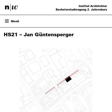
Institut Architektur
Bachelorstudiengang 2. Jahreskurs
Menü
ENTWURF
HS21 – Jan Güntensperger
PROJEKTE
VERANSTALTUNGEN
TEAM