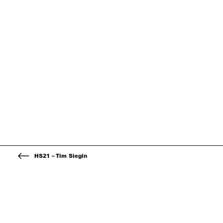
HS21 – Tim Siegin
Kontakt
Über d
Fachhochschule Nordwestschweiz
Der zwei