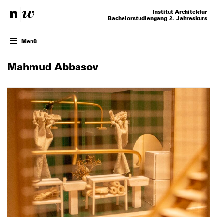
Institut Architektur
Bachelorstudiengang 2. Jahreskurs
Menü
ENTWURF
Mahmud Abbasov
PROJEKTE
VERANSTALTUNGEN
TEAM