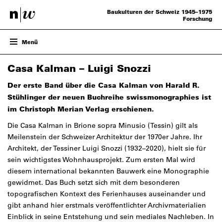
Baukulturen der Schweiz 1945–1975
Forschung
Menü
Projekt (D/F/I)
Casa Kalman – Luigi Snozzi
Forschung (D/F/I)
Baukulturen (D/F/I)
Der erste Band über die Casa Kalman von Harald R.
Aktuelles (D/F/I)
Stühlinger der neuen Buchreihe swissmonographies ist
Team
im Christoph Merian Verlag erschienen.
Die Casa Kalman in Brione sopra Minusio (Tessin) gilt als
Meilenstein der Schweizer Architektur der 1970er Jahre. Ihr
Architekt, der Tessiner Luigi Snozzi (1932–2020), hielt sie für
sein wichtigstes Wohnhausprojekt. Zum ersten Mal wird
diesem international bekannten Bauwerk eine Monographie
gewidmet. Das Buch setzt sich mit dem besonderen
topografischen Kontext des Ferienhauses auseinander und
gibt anhand hier erstmals veröffentlichter Archivmaterialien
Einblick in seine Entstehung und sein mediales Nachleben. In