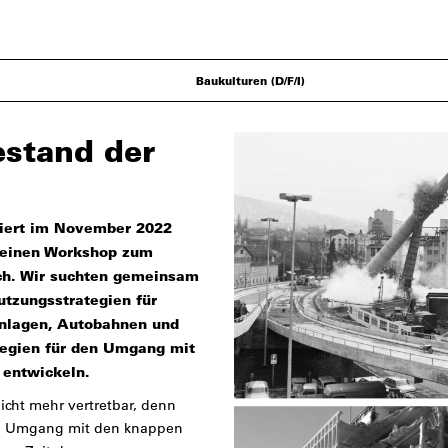
Baukulturen (D/F/I)
estand der
siert im November 2022
r einen Workshop zum
ch. Wir suchten gemeinsam
tzungsstrategien für
nlagen, Autobahnen und
tegien für den Umgang mit
 entwickeln.
icht mehr vertretbar, denn
en Umgang mit den knappen