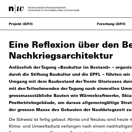
Projekt (D/F/I)
Forschung (D/F/I)
Eine Reflexion über den B
Nachkriegsarchitektur
Anlässlich der Tagung «Baukultur im Bestand» – organi
durch die Stiftung Baukultur und die EPFL – führten wi
Umgang mit dem Baubestand der Trente Glorieuses dur
mit den Teilnehmenden der Tagung nach sinnvollen Umnu
grossmassstäbliche Bauten wie Wärmekraftwerke, Skia
Postbetriebsgebäude, um daraus allgemeingültige Stra
der grossen Masse des Gebauten der Nachkriegszeit zu
Die Schweiz ist fertig gebaut. Abriss und Neubau sind heute n
Klima- und Umweltschutz verlangen nach einem nachhaltig