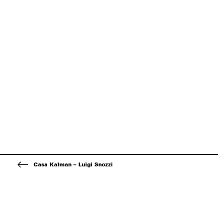
Casa Kalman – Luigi Snozzi
Kontakt
Über d