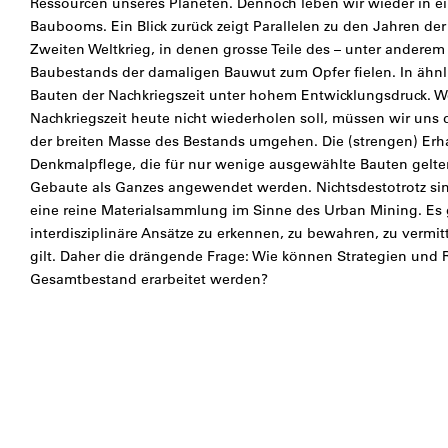
Ressourcen unseres Planeten. Dennoch leben wir wieder in e
Baubooms. Ein Blick zurück zeigt Parallelen zu den Jahren d
Zweiten Weltkrieg, in denen grosse Teile des – unter anderem 
Baubestands der damaligen Bauwut zum Opfer fielen. In ähnl
Bauten der Nachkriegszeit unter hohem Entwicklungsdruck. We
Nachkriegszeit heute nicht wiederholen soll, müssen wir uns d
der breiten Masse des Bestands umgehen. Die (strengen) Erha
Denkmalpflege, die für nur wenige ausgewählte Bauten gelte
Gebaute als Ganzes angewendet werden. Nichtsdestotrotz sin
eine reine Materialsammlung im Sinne des Urban Mining. Es g
interdisziplinäre Ansätze zu erkennen, zu bewahren, zu vermi
gilt. Daher die drängende Frage: Wie können Strategien un
Gesamtbestand erarbeitet werden?