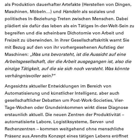
als Produktion dauerhafter Artefakte (Herstellen von Dingen,
Maschinen, Möbeln…) und
Handeln
als soziales und
politisches In-Beziehung-Treten zwischen Menschen. Dabei
plädiert sie dafür das leben als ein Tätiges In-der-Welt-Sein zu
begreifen und die scheinbare Dichotomie von Arbeit und
Freizeit zu überwinden. In ihrer Gesellschaftskritik warnt Sie
mit Bezug auf den von ihr vorhergesehenen Aufstieg der
Maschinen:
„Was uns bevorsteht, ist die Aussicht auf eine
Arbeitsgesellschaft, der die Arbeit ausgegangen ist, also die
einzige Tätigkeit, auf die sie sich noch versteht. Was könnte
verhängnisvoller sein?“
Angesichts aktueller Entwicklungen im Bereich von
Automatisierung und künstlicher Intelligenz, aber auch
gesellschaftlicher Debatten um Post-Work-Societies, Vier-
Tage-Wochen oder Grundeinkommen wirkt diese Diagnose
erstaunlich aktuell. Die neuen Zentren der Produktivität –
automatisierte Labore, Logistiksysteme, Server- und
Rechenzentren – kommen weitgehend ohne menschliche
Präsenz aus.Arendts Konzept eines tätigen Lebens eröffnet