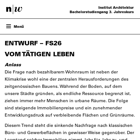
Institut Architektur
Bachelorstudiengang 3. Jahreskurs
Menü
ENTWURF – FS26
ENTWURF – FS26
PROJEKTE
VERANSTALTUNGEN
VOM TÄTIGEN LEBEN
TEAM
Anlass
Die Frage nach bezahlbarem Wohnraum ist neben der
Klimakrise wohl eine der zentralen Herausforderungen des
zeitgenössischen Bauens. Während der Boden, auf dem
unsere Städte gründen, als endliche Ressource begrenzt ist,
ziehen immer mehr Menschen in urbane Räume. Die Folge
sind steigende Immobilienpreise und ein zunehmender
Entwicklungsdruck auf verbleibende Flächen und Grünräume.
Diesem Trend steht die sinkende Nachfrage nach klassischen
Büro- und Gewerbeflächen in gewisser Weise gegenüber. Der
Leerstand solcher Immobilien nimmt Jahr für Jahr zu, und