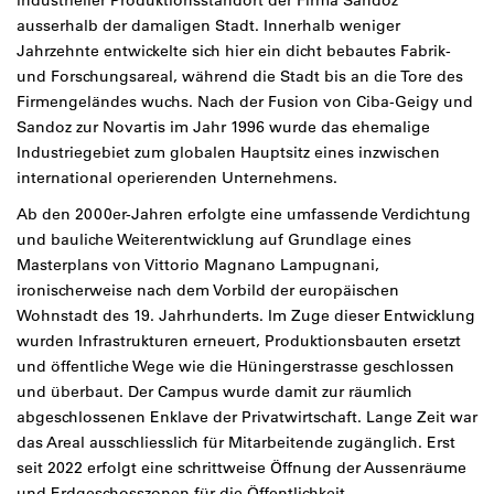
industrieller Produktionsstandort der Firma Sandoz
ausserhalb der damaligen Stadt. Innerhalb weniger
Jahrzehnte entwickelte sich hier ein dicht bebautes Fabrik-
und Forschungsareal, während die Stadt bis an die Tore des
Firmengeländes wuchs. Nach der Fusion von Ciba-Geigy und
Sandoz zur Novartis im Jahr 1996 wurde das ehemalige
Industriegebiet zum globalen Hauptsitz eines inzwischen
international operierenden Unternehmens.
Ab den 2000er-Jahren erfolgte eine umfassende Verdichtung
und bauliche Weiterentwicklung auf Grundlage eines
Masterplans von Vittorio Magnano Lampugnani,
ironischerweise nach dem Vorbild der europäischen
Wohnstadt des 19. Jahrhunderts. Im Zuge dieser Entwicklung
wurden Infrastrukturen erneuert, Produktionsbauten ersetzt
und öffentliche Wege wie die Hüningerstrasse geschlossen
und überbaut. Der Campus wurde damit zur räumlich
abgeschlossenen Enklave der Privatwirtschaft. Lange Zeit war
das Areal ausschliesslich für Mitarbeitende zugänglich. Erst
seit 2022 erfolgt eine schrittweise Öffnung der Aussenräume
und Erdgeschosszonen für die Öffentlichkeit.